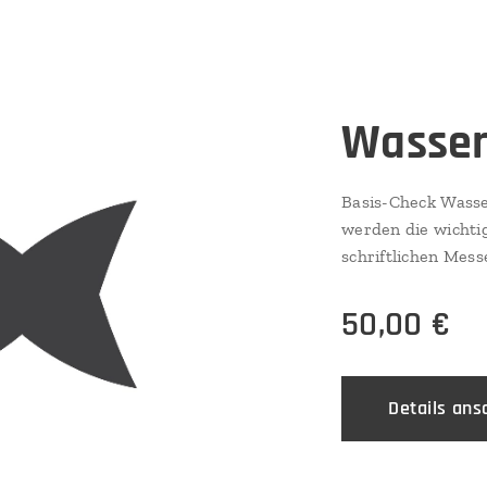
Wasser
Basis-Check Wasse
werden die wichtig
schriftlichen Messergebnissen. Ph
Gesamthärte GH, Ni
Tds, Temperatur
50,00
€
Details an