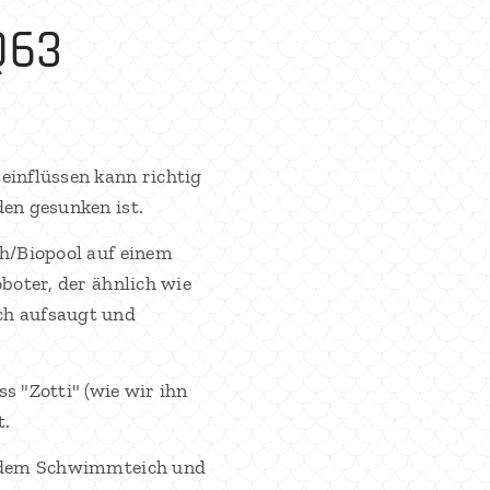
Q63
einflüssen kann richtig
en gesunken ist.
ch/Biopool auf einem
boter, der ähnlich wie
ch aufsaugt und
 "Zotti" (wie wir ihn
t.
 jedem Schwimmteich und