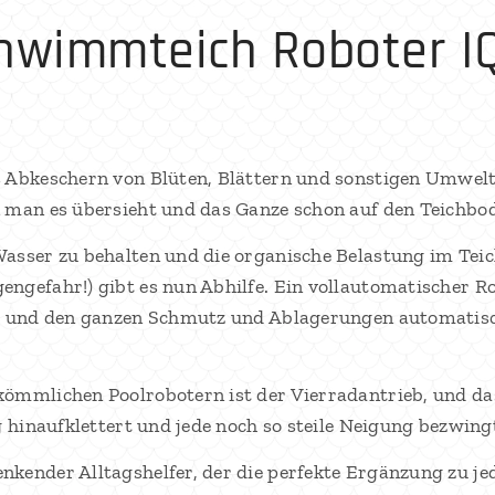
hwimmteich Roboter I
s Abkeschern von Blüten, Blättern und sonstigen Umwelt
 man es übersieht und das Ganze schon auf den Teichbod
asser zu behalten und die organische Belastung im Tei
ngefahr!) gibt es nun Abhilfe. Ein vollautomatischer Ro
et und den ganzen Schmutz und Ablagerungen automatis
ömmlichen Poolrobotern ist der Vierradantrieb, und dass
g hinaufklettert und jede noch so steile Neigung bezwing
nkender Alltagshelfer, der die perfekte Ergänzung zu