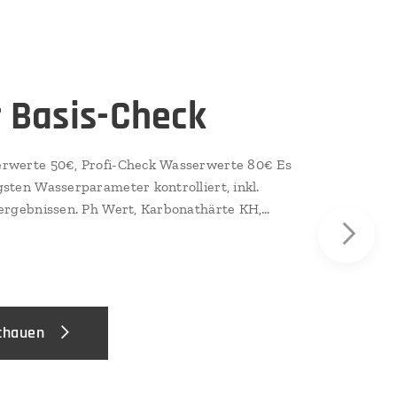
 Basis-Check
rwerte 50€, Profi-Check Wasserwerte 80€ Es
sten Wasserparameter kontrolliert, inkl.
 Wert, Karbonathärte KH,
trit NO2, Nitrat NO3, Chlor Cl, Alkalinität
schauen