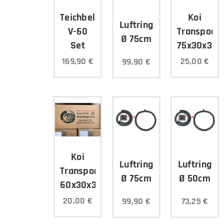
Koi
Teichbelüfter
Luftring
Transportk
V-60
Ø 75cm
75x30x30
Set
25,00
€
169,90
€
99,90
€
Koi
Luftring
Luftring
Transportkarton
Ø 75cm
Ø 50cm
60x30x30cm
20,00
€
99,90
€
73,25
€