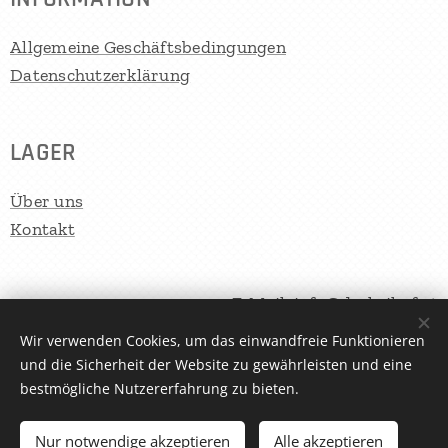
Allgemeine Geschäftsbedingungen
Datenschutzerklärung
LAGER
Über uns
Kontakt
E-Mail: info@derkoihof.at
Koi und Zubehör: +43664/6505555
Wir verwenden Cookies, um das einwandfreie Funktionieren
und die Sicherheit der Website zu gewährleisten und eine
Teichbau und Filtertechnik: +43664/4239891
bestmögliche Nutzererfahrung zu bieten.
Nur notwendige akzeptieren
Alle akzeptieren