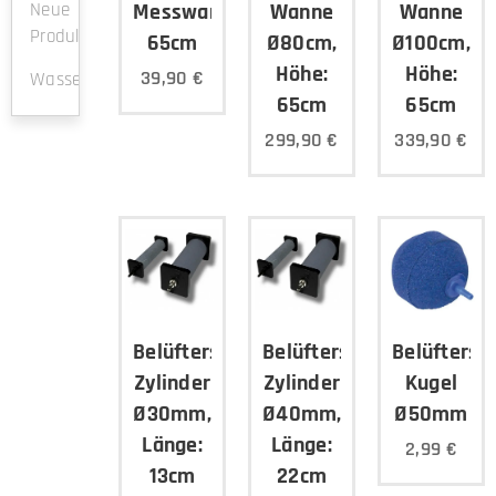
Neue
Messwanne
Wanne
Wanne
Produkte
65cm
Ø80cm,
Ø100cm,
Höhe:
Höhe:
39,90
€
Wasserbelüfter
65cm
65cm
299,90
€
339,90
€
Belüfterstein
Belüfterstein
Belüfterst
Zylinder
Zylinder
Kugel
Ø30mm,
Ø40mm,
Ø50mm
Länge:
Länge:
2,99
€
13cm
22cm