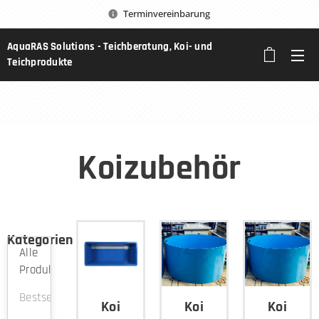
Terminvereinbarung
AquaRAS Solutions - Teichberatung, Koi- und
Teichprodukte
Koizubehör
Kategorien
Alle
Produkte
Bestseller
Koi
Koi
Koi