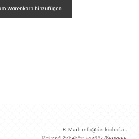
um Warenkorb hinzufügen
E-Mail: info@derkoihof.at
Koi und Zubehör: +43664/6505555