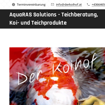
Terminvereinbarung
info@derkoihof.at
+4366465
AquaRAS Solutions - Teichberatung,
Koi- und Teichprodukte