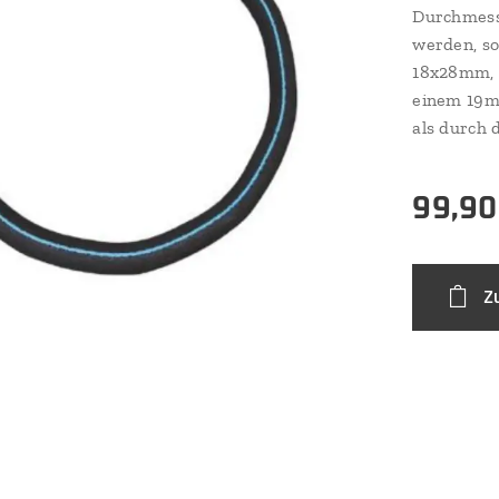
Durchmess
werden, so
18x28mm, S
einem 19mm
als durch 
99,90
Z