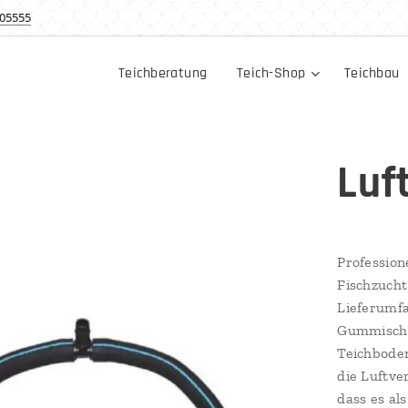
05555
Teichberatung
Teich-Shop
Teichbau
Luf
Profession
Fischzucht 
Lieferumfa
Gummischl
Teichboden
die Luftve
dass es al