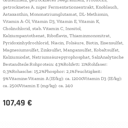
getrocknetes A. niger Fermentationsextrakt, Knoblauch,
Astaxanthin, Mononatriumglutamat, DL-Methionin,
Vitamin A-Öl, Vitamin D3, Vitamin E, Vitamin K,
Cholinchlorid, stab. Vitamin C, Inositol,
Kalziumpantothenat, Riboflavin, Thiaminmononitrat,
Pyridoxinhydrochlorid, Niacin, Folsäure, Biotin, Eisensulfat,
Magnesiumsulfat, Zinksulfat, Mangansulfat, Kobaltsulfat,
Kalziumiodat, Natriumsäurepyrophosphat, SalzAnalytische
Bestandteile:Rohprotein: 43%Rohfett: 11%Rohfaser:
0,3%Rohasche: 15,2%Phosphor: 2,1%Feuchtigkeit:
9%Vitamine:Vitamin A (IE/kg): ca. 12000Vitamin D3 (IE/kg):
ca. 2500Vitamin E (mg/kg): ca. 240
107,49
€