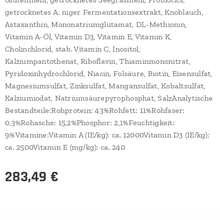
getrocknetes A. niger Fermentationsextrakt, Knoblauch,
Astaxanthin, Mononatriumglutamat, DL-Methionin,
Vitamin A-Öl, Vitamin D3, Vitamin E, Vitamin K,
Cholinchlorid, stab. Vitamin C, Inositol,
Kalziumpantothenat, Riboflavin, Thiaminmononitrat,
Pyridoxinhydrochlorid, Niacin, Folsäure, Biotin, Eisensulfat,
Magnesiumsulfat, Zinksulfat, Mangansulfat, Kobaltsulfat,
Kalziumiodat, Natriumsäurepyrophosphat, SalzAnalytische
Bestandteile:Rohprotein: 43%Rohfett: 11%Rohfaser:
0,3%Rohasche: 15,2%Phosphor: 2,1%Feuchtigkeit:
9%Vitamine:Vitamin A (IE/kg): ca. 12000Vitamin D3 (IE/kg):
ca. 2500Vitamin E (mg/kg): ca. 240
283,49
€