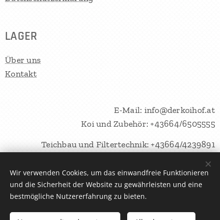
LAGER
Über uns
Kontakt
E-Mail: info@derkoihof.at
Koi und Zubehör: +43664/6505555
Teichbau und Filtertechnik: +43664/4239891
Wir verwenden Cookies, um das einwandfreie Funktionieren
und die Sicherheit der Website zu gewährleisten und eine
AquaRAS Solutions OG © 2025 Alle Rechte vorbehalten
Cookies
bestmögliche Nutzererfahrung zu bieten.
Zum Warenkorb hinzufügen