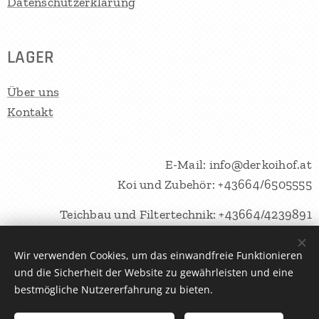
Datenschutzerklärung
LAGER
Über uns
Kontakt
E-Mail: info@derkoihof.at
Koi und Zubehör: +43664/6505555
Teichbau und Filtertechnik: +43664/4239891
Wir verwenden Cookies, um das einwandfreie Funktionieren
und die Sicherheit der Website zu gewährleisten und eine
AquaRAS Solutions OG © 2025 Alle Rechte vorbehalten
Cookies
bestmögliche Nutzererfahrung zu bieten.